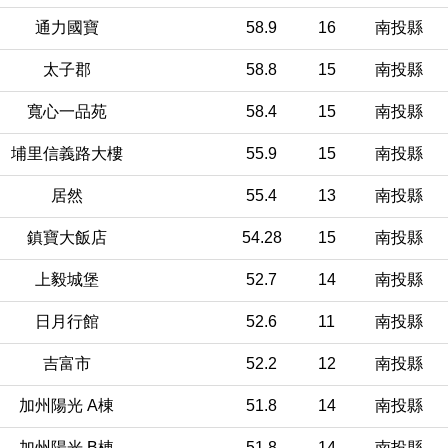
通力國寶
58.9
16
南投縣
太子郡
58.8
15
南投縣
寬心一品苑
58.4
15
南投縣
埔里信義路大樓
55.9
15
南投縣
居然
55.4
13
南投縣
鎮寶大飯店
54.28
15
南投縣
上毅城堡
52.7
14
南投縣
日月行館
52.6
11
南投縣
吉富市
52.2
12
南投縣
加州陽光 A棟
51.8
14
南投縣
加州陽光 B棟
51.8
14
南投縣