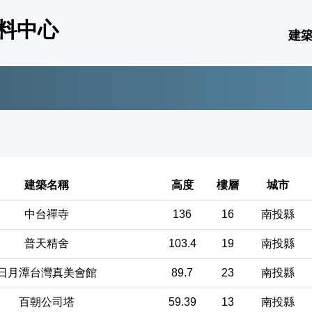
料中心
建
建築名稱
高度
樓層
城市
中台禪寺
136
16
南投縣
普天精舍
103.4
19
南投縣
日月潭台灣真美會館
89.7
23
南投縣
百朝公司塔
59.39
13
南投縣