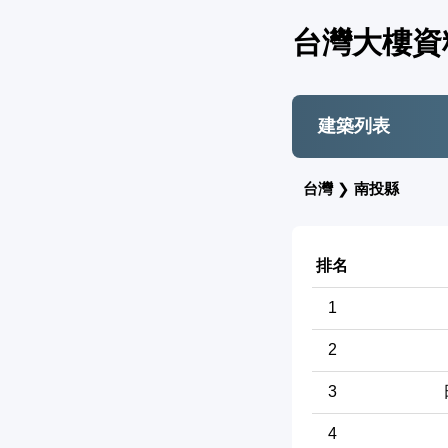
台灣大樓資
建築列表
台灣
❯
南投縣
排名
1
2
3
4