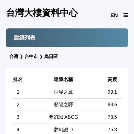
台灣大樓資料中心
EN
建築列表
台灣
❯
台中市
❯
烏日區
排名
建築名稱
高度
1
世界之翼
99.1
2
登陽之驛
88.6
3
夢幻誠 ABCG
78.5
4
夢幻誠 D
75.3