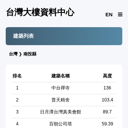
台灣大樓資料中心
EN
建築列表
台灣
❯
南投縣
排名
建築名稱
高度
1
中台禪寺
136
2
普天精舍
103.4
3
日月潭台灣真美會館
89.7
4
百朝公司塔
59.39