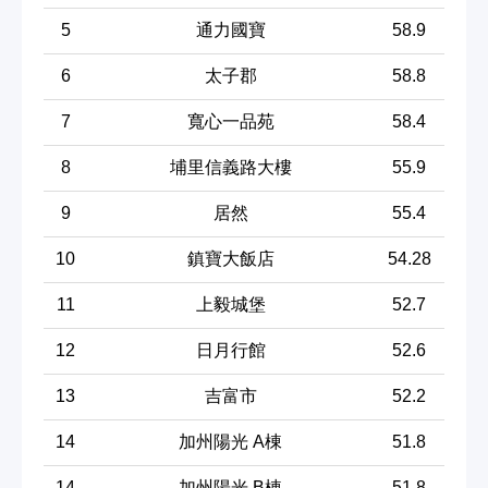
5
通力國寶
58.9
6
太子郡
58.8
7
寬心一品苑
58.4
8
埔里信義路大樓
55.9
9
居然
55.4
10
鎮寶大飯店
54.28
11
上毅城堡
52.7
12
日月行館
52.6
13
吉富市
52.2
14
加州陽光 A棟
51.8
14
加州陽光 B棟
51.8