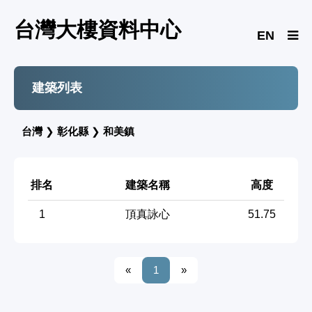
台灣大樓資料中心
EN
建築列表
台灣
❯
彰化縣
❯
和美鎮
排名
建築名稱
高度
1
頂真詠心
51.75
«
1
»