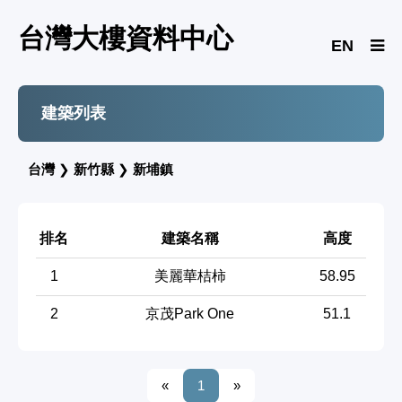
台灣大樓資料中心
EN
建築列表
台灣
❯
新竹縣
❯
新埔鎮
排名
建築名稱
高度
1
美麗華桔柿
58.95
2
京茂Park One
51.1
«
1
»