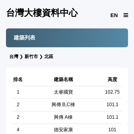
台灣大樓資料中心
EN
建築列表
台灣
❯
新竹市
❯
北區
排名
建築名稱
高度
1
太睿國寶
102.75
2
興傳 B,C棟
101.1
2
興傳 A棟
101.1
4
德安家康
101