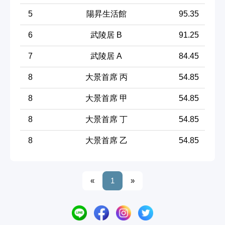
5
陽昇生活館
95.35
6
武陵居 B
91.25
7
武陵居 A
84.45
8
大景首席 丙
54.85
8
大景首席 甲
54.85
8
大景首席 丁
54.85
8
大景首席 乙
54.85
«
1
»