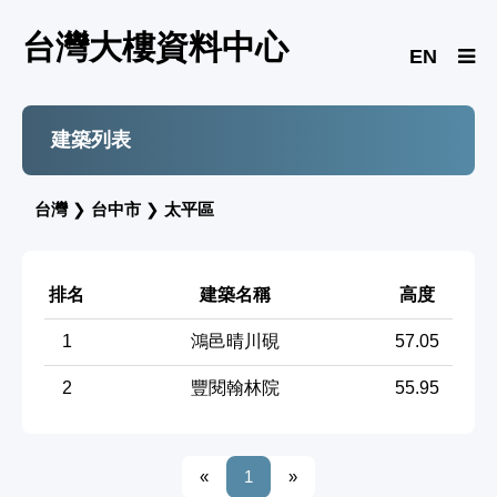
台灣大樓資料中心
EN
建築列表
台灣
❯
台中市
❯
太平區
排名
建築名稱
高度
1
鴻邑晴川硯
57.05
2
豐閱翰林院
55.95
«
1
»