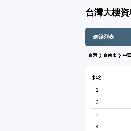
台灣大樓資
建築列表
台灣
❯
台南市
❯
中
排名
1
2
3
4