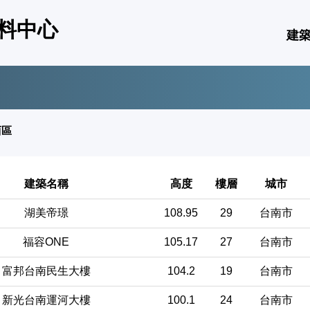
料中心
建
西區
建築名稱
高度
樓層
城市
湖美帝璟
108.95
29
台南市
福容ONE
105.17
27
台南市
富邦台南民生大樓
104.2
19
台南市
新光台南運河大樓
100.1
24
台南市