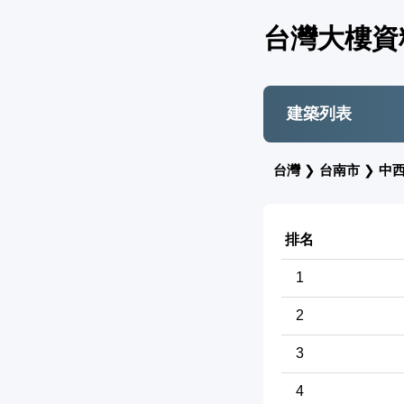
台灣大樓資
建築列表
台灣
❯
台南市
❯
中
排名
1
2
3
4