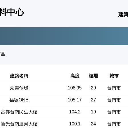
料中心
建
西區
建築名稱
高度
樓層
城市
湖美帝璟
108.95
29
台南市
福容ONE
105.17
27
台南市
富邦台南民生大樓
104.2
19
台南市
新光台南運河大樓
100.1
24
台南市